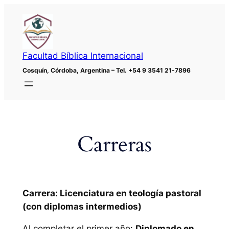
Saltar
al
contenido
Facultad Bíblica Internacional
Cosquín, Córdoba, Argentina – Tel. +54 9 3541 21-7896
Carreras
Carrera: Licenciatura en teología pastoral
(con diplomas intermedios)
Al completar el primer año:
Diplomado en